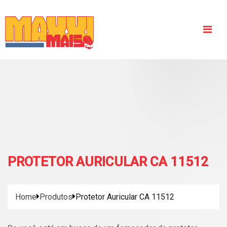
Protetor Auditivo
Capacete de Segurança
Óculos de Proteção
Empresa
PROTETOR AURICULAR CA 11512
Blog
Home
Produtos
Protetor Auricular CA 11512
Contato