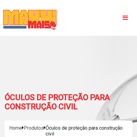
Protetor Auditivo
Capacete de Segurança
Óculos de Proteção
Empresa
ÓCULOS DE PROTEÇÃO PARA
CONSTRUÇÃO CIVIL
Blog
Contato
Home
Produtos
Óculos de proteção para construção
civil