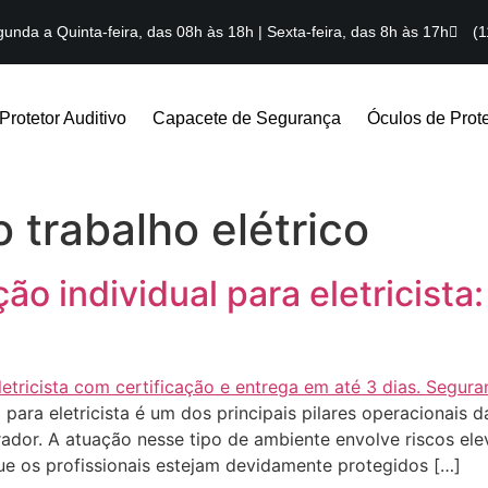
unda a Quinta-feira, das 08h às 18h | Sexta-feira, das 8h às 17h
(1
Protetor Auditivo
Capacete de Segurança
Óculos de Prot
 trabalho elétrico
o individual para eletricista
para eletricista é um dos principais pilares operacionais 
ador. A atuação nesse tipo de ambiente envolve riscos ele
 que os profissionais estejam devidamente protegidos […]