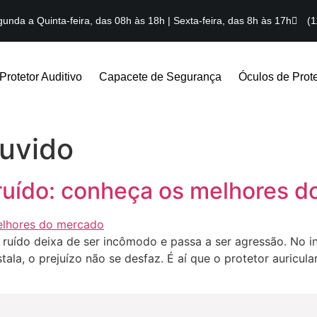
unda a Quinta-feira, das 08h às 18h | Sexta-feira, das 8h às 17h
(1
Protetor Auditivo
Capacete de Segurança
Óculos de Prot
ouvido
i ruído: conheça os melhores 
uído deixa de ser incômodo e passa a ser agressão. No iníc
la, o prejuízo não se desfaz. É aí que o protetor auricular