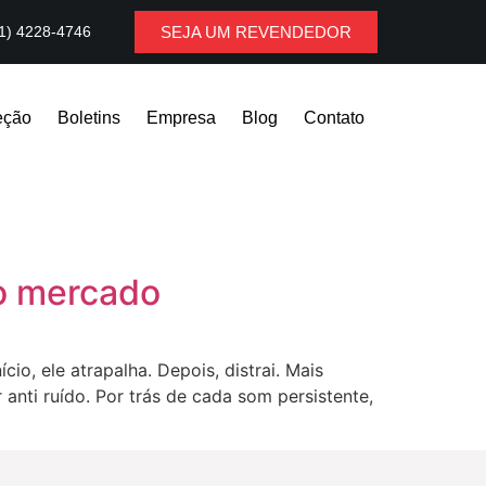
1) 4228-4746
SEJA UM REVENDEDOR
eção
Boletins
Empresa
Blog
Contato
do mercado
io, ele atrapalha. Depois, distrai. Mais
 anti ruído. Por trás de cada som persistente,