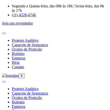
Ir
Segunda a Quinta-feira, das 08h às 18h | Sexta-feira, das 8h
para
às 17h
o
(11) 4228-4746
conteúdo
Seja um revendedor
Protetor Auditivo
Capacete de Segurança
Óculos de Proteção
Boletins
Empresa
Blog
Contato
X
Protetor Auditivo
Capacete de Segurança
Óculos de Proteção
Boletins
Empresa