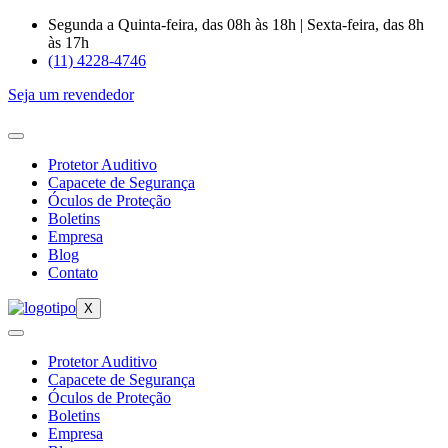
Ir
Segunda a Quinta-feira, das 08h às 18h | Sexta-feira, das 8h
para
às 17h
o
(11) 4228-4746
conteúdo
Seja um revendedor
Protetor Auditivo
Capacete de Segurança
Óculos de Proteção
Boletins
Empresa
Blog
Contato
X
Protetor Auditivo
Capacete de Segurança
Óculos de Proteção
Boletins
Empresa