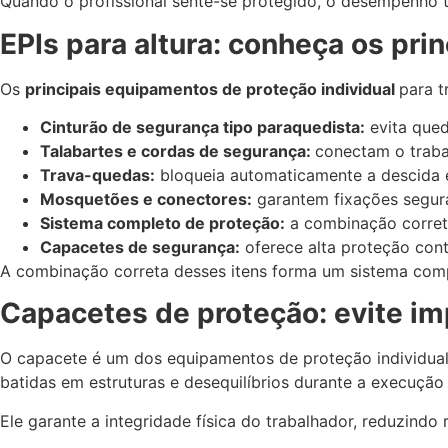
Quando o profissional sente-se protegido, o desempenho t
EPIs para altura: conheça os pri
Os
principais equipamentos de proteção individual
para t
Cinturão de segurança tipo paraquedista:
evita qued
Talabartes e cordas de segurança:
conectam o traba
Trava-quedas:
bloqueia automaticamente a descida 
Mosquetões e conectores:
garantem fixações segura
Sistema completo de proteção:
a combinação correta
Capacetes de segurança:
oferece alta proteção cont
A combinação correta desses itens forma um sistema compl
Capacetes de proteção: evite i
O capacete é um dos equipamentos de proteção individual 
batidas em estruturas e desequilíbrios durante a execução 
Ele garante a integridade física do trabalhador, reduzindo