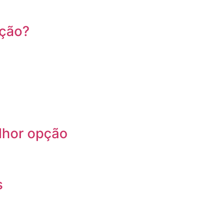
ação?
lhor opção
s