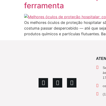
ferramenta
Os melhores óculos de proteção hospitalar sã
costuma passar despercebido — até que seja t
produtos químicos e partículas flutuantes. Ba
ATE
Se
às
1
c
(1