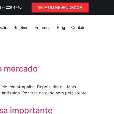
1) 4228-4746
SEJA UM REVENDEDOR
eção
Boletins
Empresa
Blog
Contato
do mercado
io, ele atrapalha. Depois, distrai. Mais
 anti ruído. Por trás de cada som persistente,
ssa importante