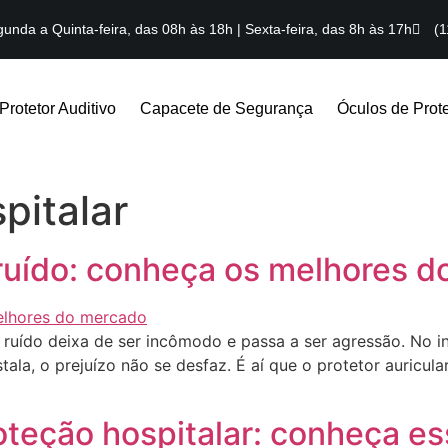
unda a Quinta-feira, das 08h às 18h | Sexta-feira, das 8h às 17h
(1
Protetor Auditivo
Capacete de Segurança
Óculos de Prot
pitalar
i ruído: conheça os melhores 
uído deixa de ser incômodo e passa a ser agressão. No iníc
la, o prejuízo não se desfaz. É aí que o protetor auricular
oteção hospitalar: conheça e